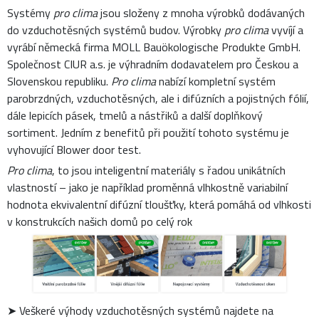
Systémy
pro clima
jsou složeny z mnoha výrobků dodávaných
do vzduchotěsných systémů budov. Výrobky
pro clima
vyvíjí a
vyrábí německá firma MOLL Bauökologische Produkte GmbH.
Společnost CIUR a.s. je výhradním dodavatelem pro Českou a
Slovenskou republiku.
Pro clima
nabízí kompletní systém
parobrzdných, vzduchotěsných, ale i difúzních a pojistných fólií,
dále lepicích pásek, tmelů a nástřiků a další doplňkový
sortiment. Jedním z benefitů při použití tohoto systému je
vyhovující Blower door test.
Pro clima
, to jsou inteligentní materiály s řadou unikátních
vlastností – jako je například proměnná vlhkostně variabilní
hodnota ekvivalentní difúzní tloušťky, která pomáhá od vlhkosti
v konstrukcích našich domů po celý rok
➤ Veškeré výhody vzduchotěsných systémů najdete na